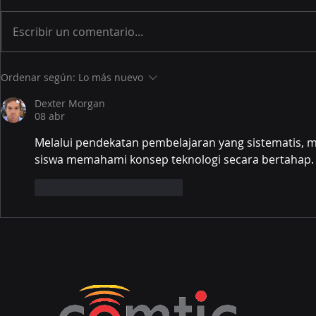
Escribir un comentario...
Avanza la implementación
EOL de la s
Ordenar según:
Lo más nuevo
de X-Road en Colombia ...
de SOPHOS.
Dexter Morgan
08 abr
Melalui pendekatan pembelajaran yang sistematis, m
siswa memahami konsep teknologi secara bertahap. C
Me gusta
Reaccionar