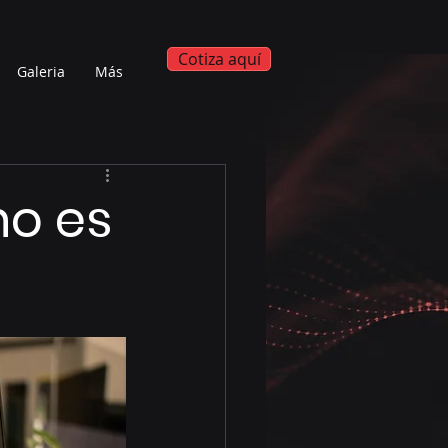
Cotiza aquí
Galeria
Más
no es