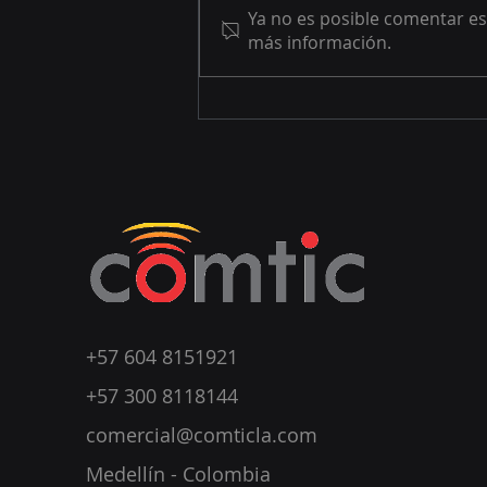
Ya no es posible comentar est
más información.
Evaluación de AV para las
empresas líderes en
ciberseguridad -Sept
2024-
+57 604 8151921
+57 300 8118144
comercial@comticla.com
Medellín - Colombia