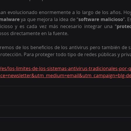
 han evolucionado enormemente a lo largo de los años. Hoy
imalware
 ya que mejora la idea de “
software malicioso
”. E
icioso y es cada vez más necesario integrar una “
prote
iosos directamente en la fuente.
aremos de los beneficios de los antivirus pero también de su
rotección. Para proteger todo tipo de redes públicas y priv
/es/los-limites-de-los-sistemas-antivirus-tradicionales-por
urce=newsletter&utm_medium=email&utm_campaign=blg-def