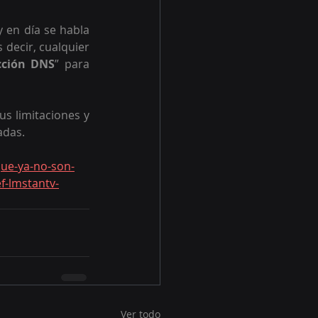
 en día se habla 
s decir, cualquier 
cción DNS
” para 
s limitaciones y 
adas.
-que-ya-no-son-
-lmstantv-
Ver todo