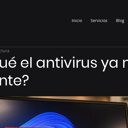
Inicio
Servicios
Blog
ctura
ué el antivirus ya 
ente?