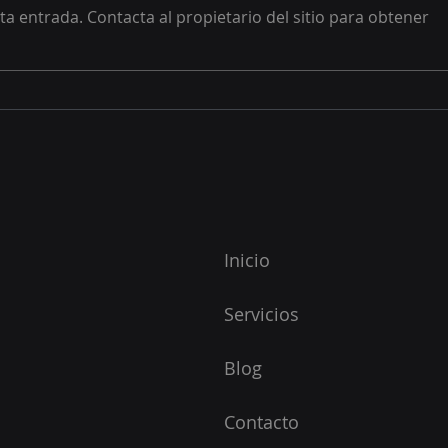
a entrada. Contacta al propietario del sitio para obtener
Avanza la implementación
EOL 
de X-Road en Colombia ...
de S
Inicio
Servicios
Blog
Contacto