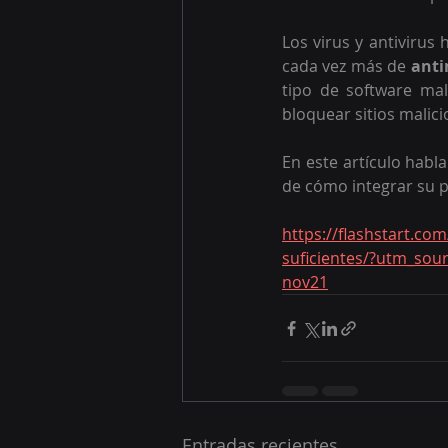
Los virus y antivirus
cada vez más de 
ant
tipo de software mal
bloquear sitios malic
En este artículo habl
de cómo integrar su p
https://flashstart.com
suficientes/?utm_so
nov21
Entradas recientes