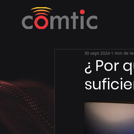
30 sept 2024
1 min de le
¿ Por q
sufici